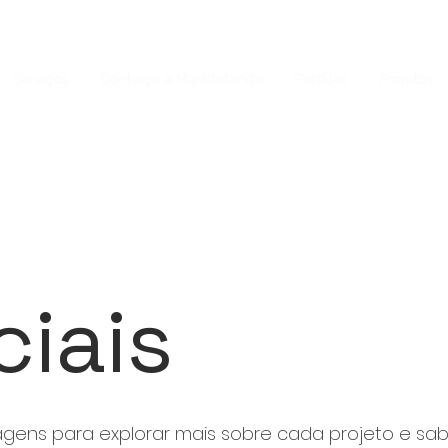
Serviços
Conheça a Markitetando
Portfólio
Projetos
iais
agens para explorar mais sobre cada projeto e sa