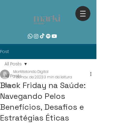
Post
All Posts
Markitetando Digital
All Posts
7 de nov. de 2023
3 min de leitura
Black Friday na Saúde:
News
Navegando Pelos
Benefícios, Desafios e
Estratégias Éticas