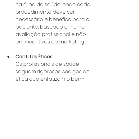
na área da saúde, onde cada 
procedimento deve ser 
necessário e benéfico para o 
paciente, baseado em uma 
avaliação profissional e não 
em incentivos de marketing.
Conflitos Éticos:
Os profissionais de saúde 
seguem rigorosos códigos de 
ética que enfatizam o bem-
estar do paciente acima dos 
lucros. Promoções que 
parecem priorizar o aumento 
das receitas podem entrar em 
conflito com esses princípios 
éticos, levando a 
questionamentos tanto por 
parte do público quanto de 