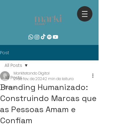
Post
All Posts
Markitetando Digital
All Posts
21 de fev. de 2024
2 min de leitura
Branding Humanizado:
News
Construindo Marcas que
as Pessoas Amam e
Confiam