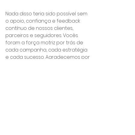
Nada disso teria sido possível sem 
o apoio, confiança e feedback 
contínuo de nossos clientes, 
parceiros e seguidores. Vocês 
foram a força motriz por trás de 
cada campanha, cada estratégia 
e cada sucesso. Agradecemos por 
nos desafiar a ser melhores e por 
crescer conosco.
O Futuro - Elevando a Barra
Enquanto celebramos este marco, 
estamos também preparando o 
terreno para o futuro. Com novas 
tecnologias emergentes, 
estratégias inovadoras e uma 