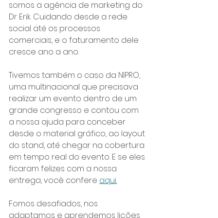
somos a agência de marketing do 
Dr Erik. Cuidando desde a rede 
social até os processos 
comerciais, e o faturamento dele 
cresce ano a ano.
Tivemos também o caso da NIPRO, 
uma multinacional que precisava 
realizar um evento dentro de um 
grande congresso e contou com 
a nossa ajuda para conceber 
desde o material gráfico, ao layout 
do stand, até chegar na cobertura 
em tempo real do evento. E se eles 
ficaram felizes com a nossa 
entrega, você confere 
aqui
.
Fomos desafiados, nos 
adaptamos e aprendemos lições 