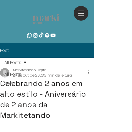
Post
All Posts
Markitetando Digital
All Posts
27 de out. de 2023
2 min de leitura
Celebrando 2 anos em
News
alto estilo - Aniversário
de 2 anos da
Markitetando